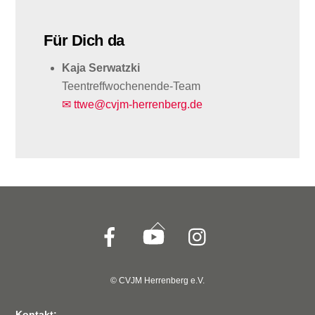
Für Dich da
Kaja Serwatzki
Teentreffwochenende-Team
✉ ttwe@cvjm-herrenberg.de
Back
To
Top
© CVJM Herrenberg e.V.
Kontakt: