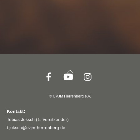
Back
To
Top
© CVJM Herrenberg e.V.
Kontakt:
Tobias Joksch (1. Vorsitzender)
t.joksch@cvjm-herrenberg.de